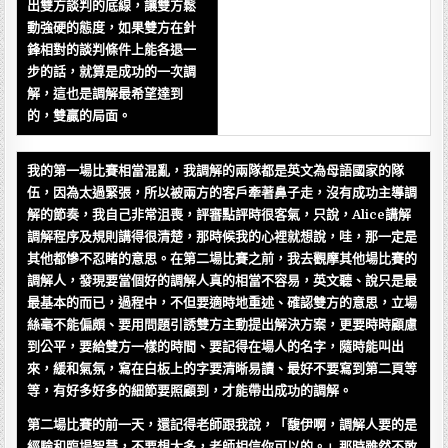
出雙方談判的底線，讓雙方鬆
動強硬的態度，如果雙方在針
鋒相對的談判條件上能各退一
步的話，就算是成功的一次調
解，這也是調解最希望達到
的，雙贏的局面。
我的第一場比賽相當混亂，我調解的兩隊都是英文為母語國家的隊
伍，因為太過緊張，所以被兩方的客戶牽著鼻子走，沒有成功主導調
解的節奏，我自己非常沮喪，評審點評時很客氣，只說，Alice講解
調解程序及規則講得很清楚，那時候我的心裡就想說，哇，那一定是
其他都慘不忍睹的意思。在第二場比賽之前，我去觀摩其他場比賽的
調解人，發現要當個好的調解人真的相當不容易，英文聽、說只是最
最基本的而已，過程中，不但要適時地重述、確認雙方的意思，立場
絲毫不能偏頗、要用問題引誘雙方主動提出解決方案，更要時時顧慮
到公平，要給雙方一樣的時間、要記得在場人的名字，隨時能叫出
來，緩和氣氛，寫在白板上的字要清晰易讀、最好不要寫到第二頁等
等，有好多好多的細節要照顧到，才能帶出成功的調解。
第二場比賽的前一天，還記得老師跟我說，「馥伊啊，調解人要的是
經驗和臨場智慧，不要想太多，老師相信你可以的。」那時雖然不敢