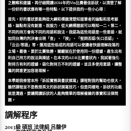
之觀察和建議，再仔細閱讀2014年的Vis比賽最佳訴狀，以清楚了解
一份好的書狀應有哪一些特點，以下提供我的一些小心得：
首先，好的書狀要能夠從大綱和標題清楚知道筆者的論點和思考脈
絡，論點有沒有創意、說服力，從大綱標題就可以略知一二。第二，
不同的持方會有不同的用語和說法，我認為這些用語是一些套語，就
如同台灣的判決會出現「查」、「按」、「堅詞否認/矢口否認」、
「云云/等語」等，運用這些俗成的用語可以使讀者快速理解段落的
立場。最後，要於比賽致勝，關鍵就在於使用同一份證據，產生出有
利自己持方的說法與陳述。在本次的ADR比賽書狀內，我試著強化
對持方有利的證據，弱化對持方不利的證據，並且多使用套語，讓整
篇的詞意更加容易理解。
本學期我修習本所「訴訟實務與書狀撰寫」課程對我的幫助也很大，
雖然課程並不是教授英文的訴狀撰寫技巧，但是同樣地，訴狀的功能
就是溝通，要讓閱讀訴狀的人能夠簡單的理解複雜的事實和法律問
題。
調解程序
2013級 碩班 法律組 呂馥伊