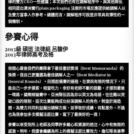
律的雙方CEO一些建議；本次我們也有在調解程序中，與其他隊伍
相同提出澳洲實行plain packaging 法案的市場反應提供給調解人以
及雙方當事人作參考。總體而言，調解程序可說是非常具有彈性的一
個機制。
參賽心得
2013級 碩班 法律組 呂馥伊
2013年律師高考及格
很開心最後我們的團隊拿下最佳書狀獎項（Best Memoranda）的
殊榮，我自己更獲選為最佳調解人之一（Best Mediator in
General Rounds）。回想起備賽的過程，在資訊有限的情況下，只
能自己一步步摸索，相當吃力，幸好有老師不斷的鼓勵，才撐到最後
一哩路。國際辯論賽中，亞洲隊伍因為非以英文為母語，往往難以突
破口說的限制，這次比賽能夠成功扮演調解人的角色，斡旋於兩造
間，為雙方共同利益擬出調解方案，並爭取好成績，有點意外，不過
也為我參加多次模擬法庭比賽，寫下了最美好的一頁！
參賽以來受到所上老師及同學許多關心和資源的挹注，心中有無限的
感激。明年，我還會繼續為所上的模擬法庭比賽效力，擔任隊長兼學