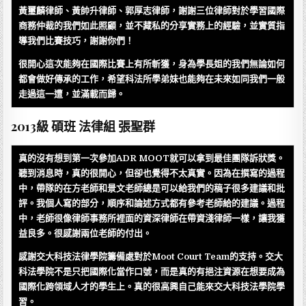
黃璽麟律師、黃帥升律師、郭厚志律師，謝謝三位律師對於學習國際
商務仲裁的我們如此照顧，並不藏私的分享實務上的經驗，並實質指
導我們比賽技巧，謝謝你們！
很開心這次能夠在國際比賽上有所斬獲，身為學長姐的我們無論如何
都會做好傳承的工作，希望科法所學弟妹也能夠在未來如同我們一般
走過這一遭，並滿載而歸。
2013級 碩班 法律組 張聖群
真的沒有想到第一次參加ADR MOOT就可以拿到最佳團隊訴狀獎。
聽到消息時，真的很開心，但卻也覺得不太真實。因為在撰寫的過程
中，帶隊的在方老師和景文老師總是可以給我們的稿子很多建議和批
評。我個人寫的部分，順序和論述方式都有參考老師給的建議。過程
中，老師很像律師事務所裡面的資深律師在帶資淺律師一樣，讓我獲
益良多。很感謝兩位老師的付出。
感謝交大科技法律學院籌備處對於Moot Court Team的支持。交大
科法學院不是只把國際化當作口號，而是真的有挹注資源在想要成為
國際化跨領域人才的學生上。真的很高興自己能來交大科技法學院學
習。