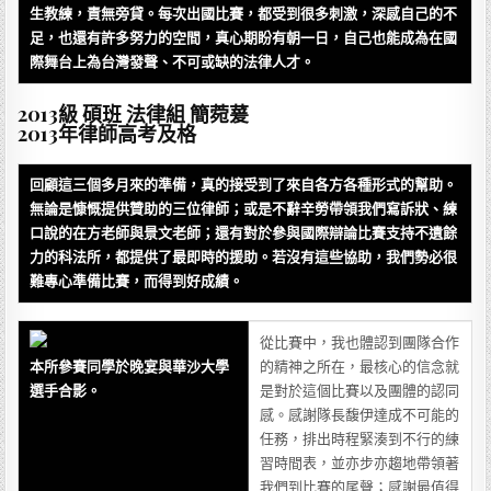
生教練，責無旁貸。每次出國比賽，都受到很多刺激，深感自己的不
足，也還有許多努力的空間，真心期盼有朝一日，自己也能成為在國
際舞台上為台灣發聲、不可或缺的法律人才。
2013級 碩班 法律組 簡菀萲
2013年律師高考及格
回顧這三個多月來的準備，真的接受到了來自各方各種形式的幫助。
無論是慷慨提供贊助的三位律師；或是不辭辛勞帶領我們寫訴狀、練
口說的在方老師與景文老師；還有對於參與國際辯論比賽支持不遺餘
力的科法所，都提供了最即時的援助。若沒有這些協助，我們勢必很
難專心準備比賽，而得到好成績。
從比賽中，我也體認到團隊合作
本所參賽同學於晚宴與華沙大學
的精神之所在，最核心的信念就
選手合影。
是對於這個比賽以及團體的認同
感。感謝隊長馥伊達成不可能的
任務，排出時程緊湊到不行的練
習時間表，並亦步亦趨地帶領著
我們到比賽的尾聲；感謝最值得