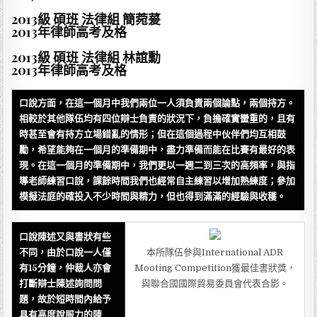
2013級 碩班 法律組 簡菀萲
2013年律師高考及格
2013級 碩班 法律組 林誼勳
2013年律師高考及格
口說方面，在這一個月中我們兩位一人須負責兩個論點，兩個持方。
相較於其他隊伍均有四位辯士負責的狀況下，負擔確實蠻重的，且有
時甚至會有持方立場錯亂的情形；但在這個過程中伙伴們均互相鼓
勵，希望能夠在一個月的準備期中，盡力準備而能在比賽有最好的表
現。在這一個月的準備期中，我們更以一週二到三次的高頻率，與指
導老師練習口說，課餘時間我們也經常自主練習以增加熟練度；參加
模擬法庭的確投入不少時間與精力，但也得到滿滿的經驗與收穫。
口說陳述又與書狀有些
不同，由於口說一人僅
本所隊伍參與International ADR
有15分鐘，仲裁人亦會
Mooting Competition獲最佳書狀獎，
打斷辯士陳述詢問問
與聯合國國際貿易委員會代表合影。
題，故於短時間內給予
具有高度說服力的陳