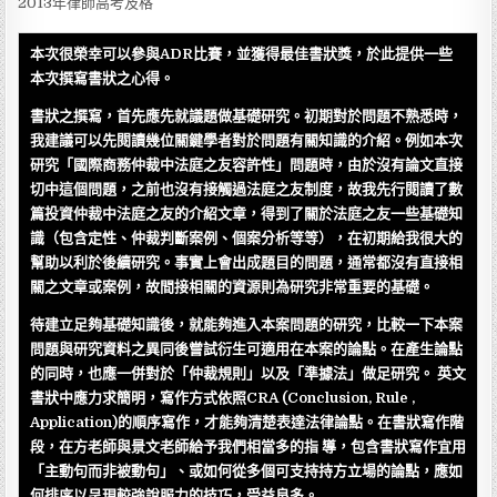
2013年律師高考及格
本次很榮幸可以參與ADR比賽，並獲得最佳書狀獎，於此提供一些
本次撰寫書狀之心得。
書狀之撰寫，首先應先就議題做基礎研究。初期對於問題不熟悉時，
我建議可以先閱讀幾位關鍵學者對於問題有關知識的介紹。例如本次
研究「國際商務仲裁中法庭之友容許性」問題時，由於沒有論文直接
切中這個問題，之前也沒有接觸過法庭之友制度，故我先行閱讀了數
篇投資仲裁中法庭之友的介紹文章，得到了關於法庭之友一些基礎知
識（包含定性、仲裁判斷案例、個案分析等等），在初期給我很大的
幫助以利於後續研究。事實上會出成題目的問題，通常都沒有直接相
關之文章或案例，故間接相關的資源則為研究非常重要的基礎。
待建立足夠基礎知識後，就能夠進入本案問題的研究，比較一下本案
問題與研究資料之異同後嘗試衍生可適用在本案的論點。在產生論點
的同時，也應一併對於「仲裁規則」以及「準據法」做足研究。 英文
書狀中應力求簡明，寫作方式依照CRA (Conclusion, Rule ,
Application)的順序寫作，才能夠清楚表達法律論點。在書狀寫作階
段，在方老師與景文老師給予我們相當多的指 導，包含書狀寫作宜用
「主動句而非被動句」、或如何從多個可支持持方立場的論點，應如
何排序以呈現較強說服力的技巧，受益良多。