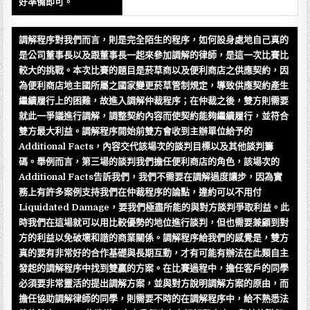
好準備即可。
調解程序對我們而言，則是完全陌生的程序，如何設身處地自己真的
是公司董事長以及跟董事長一起來參加調解的律師，是這一次比賽比
較大的挑戰。本次比賽的題目是菸草商以及便利商店之供應契約，因
為便利商店地主國所屬之國家變更菸草管制規定，導致供應契約產生
繼續履行上的困難，故進入調解仲裁程序；在仲裁之後，雙方則需要
就此一爭議進行調解，調整契約內容而使契約能夠繼續履行，並符合
雙方最大利益。調解程序開始前雙方會收到主辦單位給予的
Additional Facts，內容交代該場次的談判目標以及其他談判籌
碼。舉例而言，第三場的談判我們擔任便利商店的角色，該場次的
Additional Facts告訴我們，我們不需要在調解過度讓步，因為實
務上有許多案例支持我們在仲裁程序的論點，違約可以不用付
Liquidated Damage，要我們極盡所能的與對方談判爭取利益。此
時我們在這場就可以用比較優勢的地位進行談判，但也需要兼顧到對
方的利益以免破壞和諧的商業關係。調解程序給我們的感覺是，雙方
真的要有非常好的合作基礎與長期互動，才有可能有辦法在此類自主
發起的調解程序中找到雙贏的方案。在比賽過程中，擔任客戶的同學
必須要非常靈活的提出調解方案，並與對方說明調解方案的原由，而
擔任協助調解律師的同學，則需要不時的在調解程序中，給不熟悉法