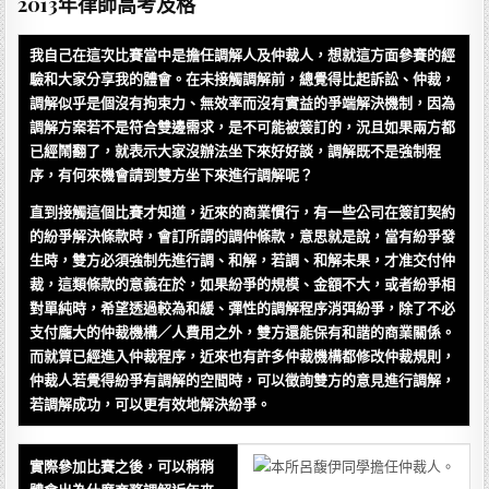
2013年律師高考及格
我自己在這次比賽當中是擔任調解人及仲裁人，想就這方面參賽的經
驗和大家分享我的體會。在未接觸調解前，總覺得比起訴訟、仲裁，
調解似乎是個沒有拘束力、無效率而沒有實益的爭端解決機制，因為
調解方案若不是符合雙邊需求，是不可能被簽訂的，況且如果兩方都
已經鬧翻了，就表示大家沒辦法坐下來好好談，調解既不是強制程
序，有何來機會請到雙方坐下來進行調解呢？
直到接觸這個比賽才知道，近來的商業慣行，有一些公司在簽訂契約
的紛爭解決條款時，會訂所謂的調仲條款，意思就是說，當有紛爭發
生時，雙方必須強制先進行調、和解，若調、和解未果，才准交付仲
裁，這類條款的意義在於，如果紛爭的規模、金額不大，或者紛爭相
對單純時，希望透過較為和緩、彈性的調解程序消弭紛爭，除了不必
支付龐大的仲裁機構／人費用之外，雙方還能保有和諧的商業關係。
而就算已經進入仲裁程序，近來也有許多仲裁機構都修改仲裁規則，
仲裁人若覺得紛爭有調解的空間時，可以徵詢雙方的意見進行調解，
若調解成功，可以更有效地解決紛爭。
實際參加比賽之後，可以稍稍
本所呂馥伊同學擔任仲裁人。