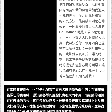
信賴的研究隊員聖群，以他對於
國際商務仲裁的熱情帶領我進入
仲裁的世界，並介紹我各種實用
的研究方法；最要感謝則是在仲
裁庭上一同經歷各種大風大浪的
Co-Counsel誼勳，若不是他當
初用三寸不爛之舌說服我加入比
賽，我無法想像三個月內自己能
夠有這麼多成長；一個月來密集
的口說訓練以及正式上場的時
刻，也常常是馥伊與誼勳提供及
時的提醒與溫馨鼓勵的話語，讓
我能夠有信心站在仲裁庭上接受
從未經歷與預期的挑戰。
在國際競賽場合中，我們也認識了來自各國的優秀學生們；在觀摩晉
級隊伍的表現時，認知到各隊的論點其實都大同小異，而制勝的關鍵
在於表達的方式，實在是獲益良多。最後還是要再次感謝所上對於這
次比賽的支持，往後若有類似機會，必定會鼓勵學弟妹參賽，並將盡
我所能協助他們在準備過程中遇到的各種困難。