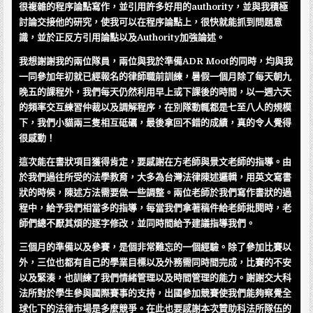
很複雜的程序論點寫作，並引用許多好用的authority，並與我積極
討論交接他的研究，使我可以在程序論點上，很快就能抓到問題意
識，並於正反方引用論點以及Authority加強論述。
我想謝謝我的兩位隊員，兩位與我於準備ADR Moot的同時，均與我
一同參加年初就已經報名的律師職前訓練，暑假一個月除了每天朝九
晚五的課程外，我們每天仍然利用早上或下課後的時間，以一週六天
的頻率交互練習仲裁以及調解程序，在別隊動輒都是七至八人的規模
下，我們小貓兩三隻相互砥礪，最後拿回不錯的成績，真的令人覺得
很感動！
這次能在書狀項目獲得肯定，要感謝在方老師與景文老師的指導。由
於我們過往所受的法學教育，大多為台灣法律陳述邏輯，用英文寫書
狀的時候，陳述方法需要做一些調整。兩位老師於我們寫作書狀的過
程中，給予我們相當多的指導，每當我們拿著稿件給老師批閱時，老
師們總不厭其煩的逐字修改，並同時間給予建議指導我們。
三個月的準備以及參賽，是個非常難忘的一個經驗。除了參加比賽以
外，三位也都有自己的學業目標以及外務需同時間完成，比賽的不安
以及緊湊，也訓練了我們情緒管理以及時間管理的能力。謝謝交大科
法所對於學生參與國際賽事的支持，出國參加競賽使我們能夠察覺全
球化下的法律市場是多麼競爭。在此也要感謝本次贊助科法所隊伍的