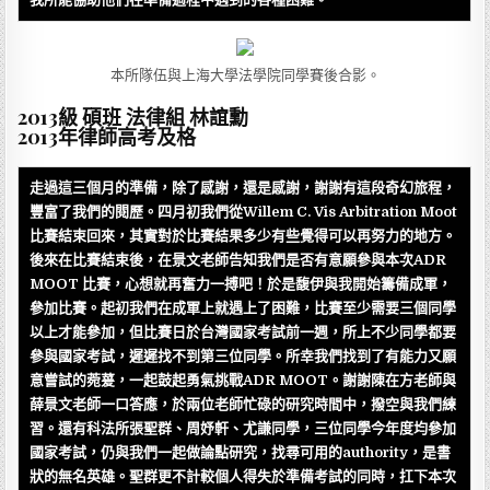
本所隊伍與上海大學法學院同學賽後合影。
2013級 碩班 法律組 林誼勳
2013年律師高考及格
走過這三個月的準備，除了感謝，還是感謝，謝謝有這段奇幻旅程，
豐富了我們的閱歷。四月初我們從Willem C. Vis Arbitration Moot
比賽結束回來，其實對於比賽結果多少有些覺得可以再努力的地方。
後來在比賽結束後，在景文老師告知我們是否有意願參與本次ADR
MOOT 比賽，心想就再奮力一搏吧！於是馥伊與我開始籌備成軍，
參加比賽。起初我們在成軍上就遇上了困難，比賽至少需要三個同學
以上才能參加，但比賽日於台灣國家考試前一週，所上不少同學都要
參與國家考試，遲遲找不到第三位同學。所幸我們找到了有能力又願
意嘗試的菀萲，一起鼓起勇氣挑戰ADR MOOT。謝謝陳在方老師與
薛景文老師一口答應，於兩位老師忙碌的研究時間中，撥空與我們練
習。還有科法所張聖群、周妤軒、尤謙同學，三位同學今年度均參加
國家考試，仍與我們一起做論點研究，找尋可用的authority，是書
狀的無名英雄。聖群更不計較個人得失於準備考試的同時，扛下本次