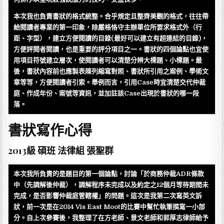
本次我也負責書狀的格式統整。合乎規定且整齊美觀的格式，往往帶
給閱讀者專業的第一印象，除嚴格恪守主辦單位所要求格式外（行
距、字型），建立方便閱讀的目錄(最好可以建立有超連結的目錄)，
方便評閱者閱讀，也是重要的評分項目之一。書狀的四個論點也宜使
用項目符號建立層次，使閱讀者可以清楚分辨大標題、小標題。最
後，書狀內容前也應製表陳列縮寫對照、書狀所引用之案例、學術文
章等等，方便閱讀者引索。舉例而言，引用Case時宜清楚交代仲裁
庭、作成年份、案號等資訊，並加註該Case出現於書狀的哪一段
落。
書狀寫作心得
2013級 碩班 法律組 張聖群
本次我所負責的是題目的第一個論點，討論「於商務仲裁ADR條款
中（先調解後仲裁），調解程序未完成以及約定之12個月等待期間未
完成，是否影響仲裁庭管轄權」的問題。這次是我第二次寫英文訴
狀，前一次是在2014 Vis East Moot的比賽中幫忙執筆撰寫一小部
分。自上次參賽後，我整理了在方老師、景文老師和郭厚志律師給予