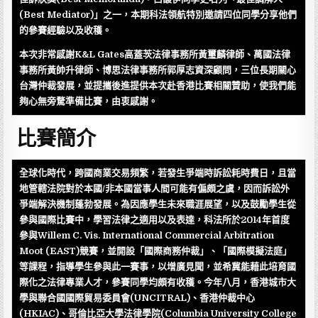
(Best Mediator)」之一，本期科法領航特別邀請四位同學分享他們
的參賽經驗以及收穫。
本次非常感謝K&L Gates高蓋茨法律事務所黃璽麟律師、萬國法律
事務所黃帥升律師、博思法律事務所郭厚志資深顧問，三位長期關心
台灣仲裁發展，並提攜後進提供本次赴香港比賽相關贊助，使我們能
夠心無旁騖準備比賽，由衷感謝。
比賽簡介
全球化時代，跨國商業交易頻繁，若發生爭端時訴訟耗時費日，且當
地管轄法院對於本國/非本國當事人間可能有偏頗之虞，因而訴訟外
爭端解決機制蓬勃發展。為因應學生未來職涯展望，以及鼓勵學生從
參與國際比賽中，學習法律之適用以及表達，科法所於2014年首度
參與Willem C. Vis. International Commercial Arbitration
Moot (EAST)競賽，並開設「國際商務仲裁」、「國際模擬法庭」
等課程，指導學生參與此一賽事，以增廣見聞，並希冀能藉此培育國
際化之法律專業人才，參賽同學均頗有收穫。今年八月，香港城市大
學與聯合國國際貿易委員會(UNCITRAL)、香港仲裁中心
(HKIAC)、哥倫比亞大學法律學院(Columbia University College