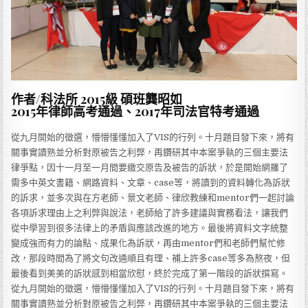
作者/科法所 2015級 碩班
龔昭如
2015年律師高考通過、2017年司法官特考通過
從九月開始的徵選，懵懵懂懂加入了VIS的行列。十月題目發下來，將有
關事實讀熟並分析對原被告之利弊，再鑽研其中本案爭執的三個主要法
律爭點，因十一月至一月間要繳交原告及被告的訴狀，於是開始網羅了
需多中英文書籍、網路資料、文章、case等，將讀到的資料轉化為訴狀
的訴求，並多次與在方老師、景文老師、律欣教練和mentor們一起討論
各項訴求理由上之利弊與說法，老師給了許多建議與實務看法，讓我們
從中學習到很多法律上的矛盾與應該改進的地方。最後將資料文字統整
變成強而有力的論點、成果化為訴狀，再由mentor們和老師們幫忙修
改，那段時間為了將文句改通順且有理、補上許多case等多為熬夜，但
最後看到美美的訴狀感到相當欣慰，終於完成了第一階段的訴狀撰寫。
從九月開始的徵選，懵懵懂懂加入了VIS的行列。十月題目發下來，將有
關事實讀熟並分析對原被告之利弊，再鑽研其中本案爭執的三個主要法