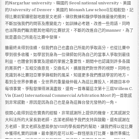
的Nargarhar university、韓國的 Seoul national university、美國
的University of Denver、美國的 Monash Law school)互相較勁，記
得比賽前緊鑼密鼓地跟景文老師、律欣教練和馥伊學姊做最後的衝刺，
不斷加強我們的問答及應變能力，如訓練必考題、改善一些用語，同時
也派隊員們輪流聽其他場的比賽狀況，不斷的改進自己的manner，為了
就是盡自己所能在比賽中發揮。
雖最終未得到佳績，但我們自己也盡自己所能的爭取高分，也從比賽中
學到很多收穫，如學習到身為一位律師如何為自己的當事人爭取到最佳
利益，也體會到事實及證據的掌握之重要性。期間中也認識到許多各國
的菁英們，互相交換意見、交換名片，擴展我們對世界的視野。同時也
見識到本比賽冠亞軍爭鋒相對的風采，知道更多我們應該學習的地方。
看到全世界參賽者、全世界的重量級仲裁人為這比賽投入，將題目本中
每項事實、爭點發揮得淋漓盡致，還有一首專屬這次第十三屆Willem C.
Vis (East) International Commercial Arbitration Moot 的一首歌感
到非常感動，原因是因為自己也是身為這舞台發光發熱的一角。
很開心能得到這些寶貴的經驗，非常感謝所上提供的機會，尤其感謝交
大科法所的大家長劉老師、志潔老師給予我們支持與鼓勵，還有感謝在
方老師、景文老師及歷屆參加VIS的學長姐們的幫助，讓我們得以從比賽
中獲得札實的訓練。最幸運的是可以和一群怪朋友打比賽，雖然準備比