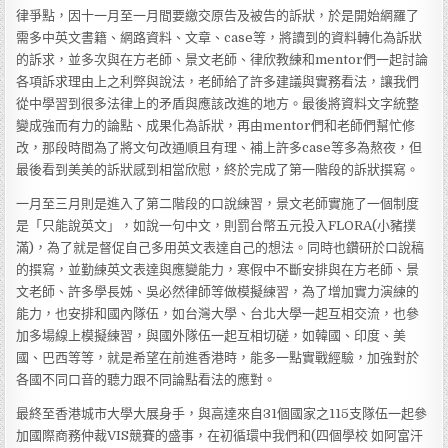
律爭點，因十一月至一月間要繳交原告及被告的訴狀，於是開始網羅了
需多中英文書籍、網路資料、文章、case等，將讀到的資料轉化為訴狀
的訴求，並多次與在方老師、景文老師、律欣教練和mentor們一起討論
各項訴求理由上之利弊與說法，老師給了許多建議與實務看法，讓我們
從中學習到很多法律上的矛盾與應該改進的地方。最後將資料文字統整
變成強而有力的論點、成果化為訴狀，再由mentor們和老師們幫忙修
改，那段時間為了將文句改通順且有理、補上許多case等多為熬夜，但
最後看到美美的訴狀感到相當欣慰，終於完成了第一階段的訴狀撰寫。
一月至三月則是進入了第二階段的口說練習，景文老師實施了一個制度
是「只能說英文」，如說一句中文，則罰台幣五元投入FLORA(小豬撲
滿)，為了就是督促自己多用英文表達自己的想法。同時也鑽研於口說稿
的撰寫，並勤練英文表達與應變能力，寒假中不斷安排與在方老師、景
文老師、許多學長姊、吳必然律師等做模擬練習，為了增加實力演練的
能力，也安排和國內隊伍，如台灣大學、台北大學一起互相交流，也參
加多場線上模擬練習，與國外隊伍一起互相切磋，如韓國、印度、美
國、巴西等等，就是希望在前進香港時，能多一點實戰經驗，加強對於
各國不同口音的聽力跟不同論點看法的應對。
最終至香港城市大學大展身手，與高達來自31個國家之115支隊伍一起參
加國際商務仲裁VIS競賽的盛事，在初循環中我們和(四個學校 如阿富汗